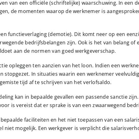
ven van een officiële (schriftelijke) waarschuwing. In een 
ngen, de momenten waarop de werknemer is aangesproken, e
n functieverlaging (demotie). Dit komt neer op een eenzij
wegende bedrijfsbelangen zijn. Ook is het van belang of e
voldoet aan de normen van goed werkgeverschap.
tie opleggen ten aanzien van het loon. Indien een werknem
 stopgezet. In situaties waarin een werknemer veelvuldig
emiste tijd af te schrijven van het verlofsaldo.
eling kan in bepaalde gevallen een passende sanctie zijn. 
voor is vereist dat er sprake is van een zwaarwegend bedri
n bepaalde faciliteiten en het niet toepassen van een sal
l niet mogelijk. Een werkgever is verplicht die salarisve