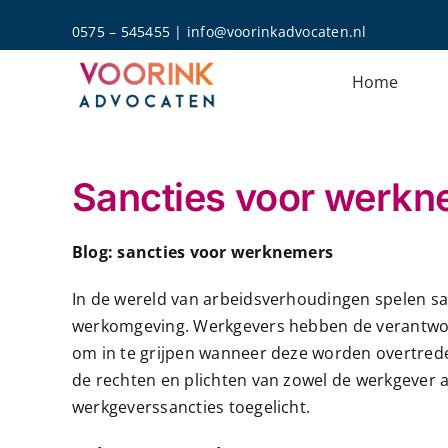
Skip
0575 – 545455
|
info@voorinkadvocaten.nl
to
content
Home
Sancties voor werkn
Blog: sancties voor werknemers
In de wereld van arbeidsverhoudingen spelen sa
werkomgeving. Werkgevers hebben de verantwoo
om in te grijpen wanneer deze worden overtrede
de rechten en plichten van zowel de werkgever
werkgeverssancties toegelicht.