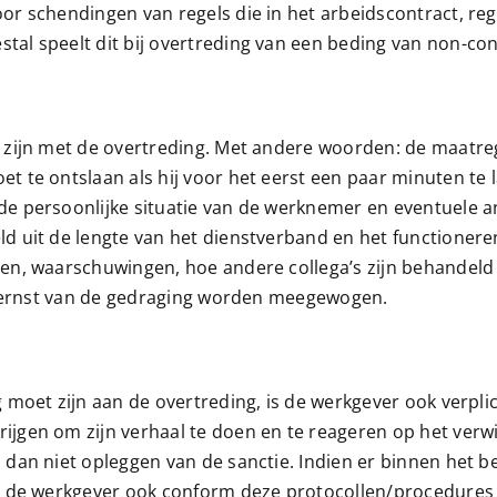
r schendingen van regels die in het arbeidscontract, reg
l speelt dit bij overtreding van een beding van non-conc
zijn met de overtreding. Met andere woorden: de maatrege
 te ontslaan als hij voor het eerst een paar minuten te l
de persoonlijke situatie van de werknemer en eventuele 
ld uit de lengte van het dienstverband en het functione
n, waarschuwingen, hoe andere collega’s zijn behandeld b
de ernst van de gedraging worden meegewogen.
moet zijn aan de overtreding, is de werkgever ook verplic
jgen om zijn verhaal te doen en te reageren op het verwi
dan niet opleggen van de sanctie. Indien er binnen het b
t de werkgever ook conform deze protocollen/procedures