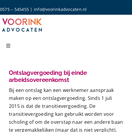
Skip
0575 – 545455
|
info@voorinkadvocaten.nl
to
content
Toggle
Navigation
Home
Ontslagvergoeding bij einde
arbeidsovereenkomst
Rechtsgebieden
Bij een
ontslag
kan een werknemer aanspraak
maken op een ontslagvergoeding. Sinds 1 juli
Over Ons
2015 is dat de transitievergoeding. De
transitievergoeding kan gebruikt worden voor
Actueel
scholing of om de overstap naar een andere baan
te vergemakkelijken (maar dat is niet verplicht).