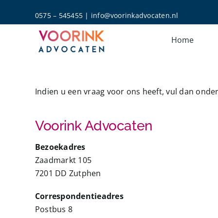
Skip
0575 – 545455
|
info@voorinkadvocaten.nl
to
content
Home
Indien u een vraag voor ons heeft, vul dan ond
Voorink Advocaten
Bezoekadres
Zaadmarkt 105
7201 DD Zutphen
Correspondentieadres
Postbus 8