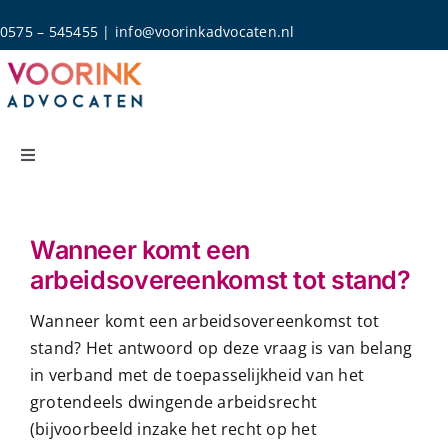
Skip
0575 – 545455
|
info@voorinkadvocaten.nl
to
content
Toggle
Navigation
Home
Wanneer komt een
Rechtsgebieden
arbeidsovereenkomst tot stand?
Wanneer komt een arbeidsovereenkomst tot
Over Ons
stand? Het antwoord op deze vraag is van belang
in verband met de toepasselijkheid van het
grotendeels dwingende arbeidsrecht
Actueel
(bijvoorbeeld inzake het recht op het