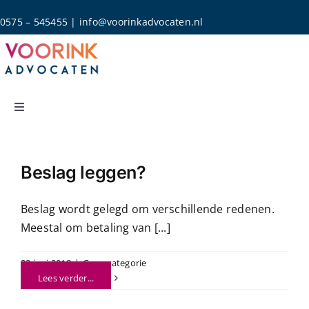
Skip
0575 – 545455
|
info@voorinkadvocaten.nl
to
content
Toggle
Navigation
Home
Beslag leggen?
Rechtsgebieden
Beslag wordt gelegd om verschillende redenen.
Meestal om betaling van [...]
Over Ons
22 juni 2018
|
Geen categorie
Actueel
Lees verder...