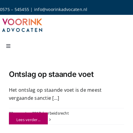
Skip
0575 – 545455
|
info@voorinkadvocaten.nl
to
content
Toggle
Navigation
Home
Ontslag op staande voet
Rechtsgebieden
Het ontslag op staande voet is de meest
vergaande sanctie [...]
Over Ons
23 augustus 2017
|
arbeidsrecht
Actueel
Lees verder...